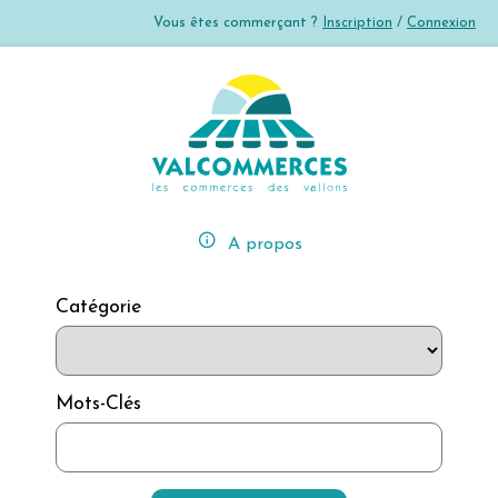
Vous êtes commerçant ?
Inscription
/
Connexion
error_outline
A propos
Catégorie
Mots-Clés