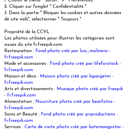
1. Choisir le menu " Safari " > " Préférences "
2. Cliquer sur l'onglet " Confidentialité "
3. Dans la partie " Bloquer les cookies et autres données
de site web", sélectionner " Toujours "
Propriété de la CCVL :
Les photos utilisées pour illustrer les catégories sont
issues du site fr.freepik.com:
Restauration :
Fond photo créé par luis_molinero -
fr.freepik.com
Mode et accessoires :
Fond photo créé par lifeforstock -
fr.freepik.com
Maison et déco :
Maison photo créé par kjpargeter -
fr.freepik.com
Arts et divertissements :
Musique photo créé par freepik
- fr.freepik.com
Alimentation :
Nourriture photo créé par bearfotos -
fr.freepik.com
Soins et Beauté :
Fond photo créé par pvproductions -
fr.freepik.com
Services :
Carte de visite photo créé par katemangostar -