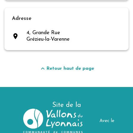
Adresse
4, Grande Rue
place
Grézieu-la-Varenne
keyboard_arrow_up
Retour haut de page
Site de la
Avec le