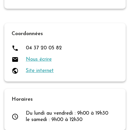
Coordonnées
local_phone
04 37 20 05 82
local_post_office
Nous écrire
public
Site internet
Horaires
Du lundi au vendredi : 9h00 à 19h30
access_time
le samedi : 9h00 à 12h30