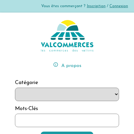
Vous êtes commerçant ?
Inscription
/
Connexion
error_outline
A propos
Catégorie
Mots-Clés