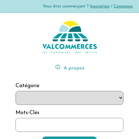
Vous êtes commerçant ?
Inscription
/
Connexion
error_outline
A propos
Catégorie
Mots-Clés