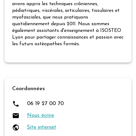
avons appris les techniques crâniennes,
pédiatriques, viscérales, articulaires, tissulaires et
myofasciales, que nous pratiquons
quotidiennement depuis 2011. Nous sommes
également assistants d'enseignement à ISOSTEO
Lyon pour partager connaissances et passion avec
les futurs ostéopathes formés.
Coordonnées
local_phone
06 19 27 00 70
local_post_office
Nous écrire
public
Site internet