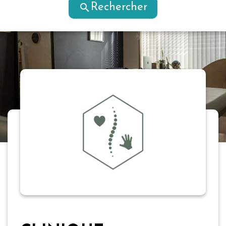
search
Rechercher